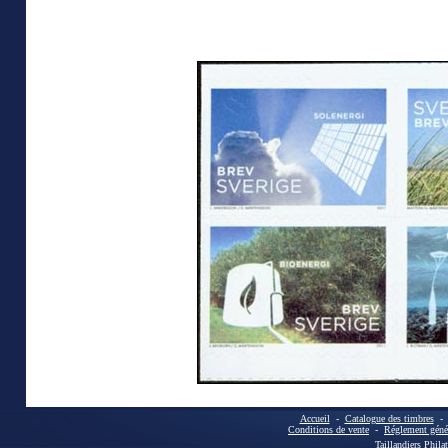
Accueil
-
Catalogue des timbres
Conditions de vente
-
Réglement génér
Taillandiers Phila