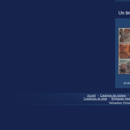
34.00
Accueil
-
Catalogue des timbres
Conditions de vente
-
Réglement génér
Taillandiers Phila